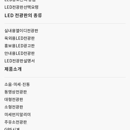
LED광고판의 장점
LED전광판선택요령
LED 전광판의 종류
실내용엘이디전광판
옥외용LED전광판
홍보용LED광고판
안내용LED전광판
LED전광판설명서
제품소개
소음·미세·진동
동영상전광판
대형전광판
소형전광판
미세먼지알리미
주유소전광판