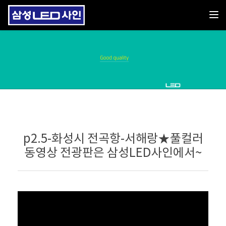
Toggl
p2.5-화성시 전곡항-서해랑★풀컬러
동영상 전광판은 삼성LED사인에서~