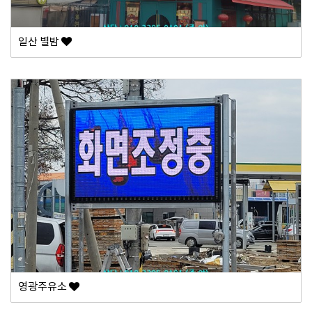
일산 별밤
영광주유소