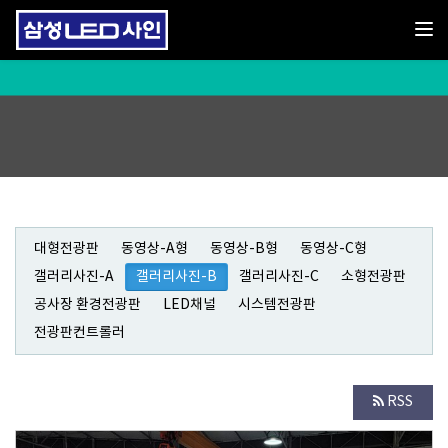
Toggl
대형전광판
동영상-A형
동영상-B형
동영상-C형
갤러리사진-A
갤러리사진-B
갤러리사진-C
소형전광판
공사장 환경전광판
LED채널
시스템전광판
전광판컨트롤러
RSS