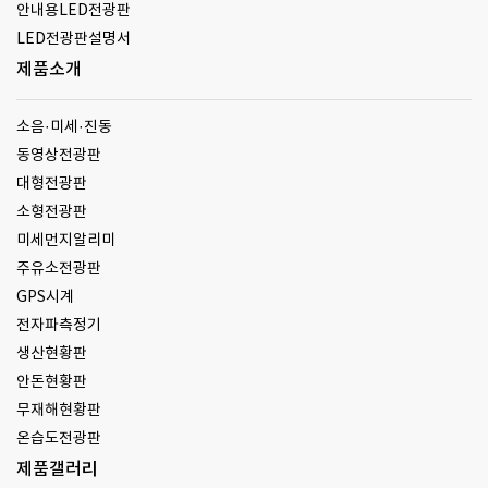
안내용LED전광판
LED전광판설명서
제품소개
소음·미세·진동
동영상전광판
대형전광판
소형전광판
미세먼지알리미
주유소전광판
GPS시계
전자파측정기
생산현황판
안돈현황판
무재해현황판
온습도전광판
제품갤러리